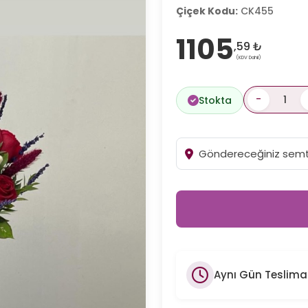
Çiçek Kodu:
CK455
1105
,59 ₺
(KDV Dahil)
-
Stokta
Aynı Gün Teslima