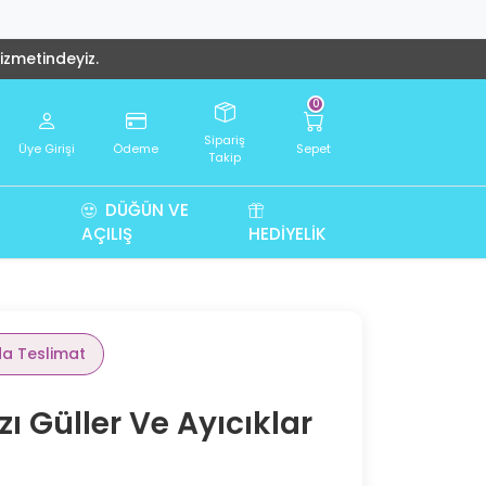
hizmetindeyiz.
0
Sipariş
Üye Girişi
Ödeme
Sepet
Takip
DÜĞÜN VE
AÇILIŞ
HEDIYELIK
da Teslimat
ı Güller Ve Ayıcıklar