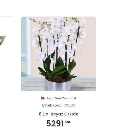
Aynı Gün Teslimat
Çiçek Kodu:
CK009
8 Dal Beyaz Orkİde
5291
,58₺