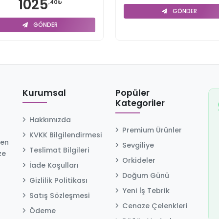
1025
,40₺
GÖNDER
GÖNDER
Kurumsal
Popüler
Kategoriler
Hakkımızda
Premium Ürünler
KVKK Bilgilendirmesi
 en
Sevgiliye
Teslimat Bilgileri
ze
Orkideler
İade Koşulları
Doğum Günü
Gizlilik Politikası
Yeni İş Tebrik
Satış Sözleşmesi
Cenaze Çelenkleri
Ödeme