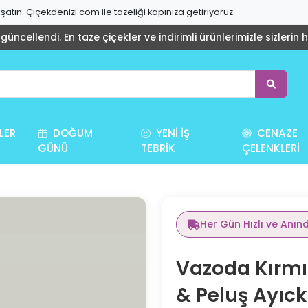
atın. Çiçekdenizi.com ile tazeliği kapınıza getiriyoruz.
üncellendi. En taze çiçekler ve indirimli ürünlerimizle sizlerin 
LER
DOĞUM
YENI İŞ
CENAZE
GÜNÜ
TEBRIK
ÇELENKLERI
Her Gün Hızlı ve Anın
Vazoda Kırmız
& Peluş Ayıck