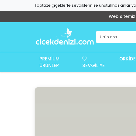
Taptaze çiçeklerle sevdiklerinize unutulmaz anlar yaş
Web sitemiz g
PREMIUM
ORKIDE
ÜRÜNLER
SEVGILIYE