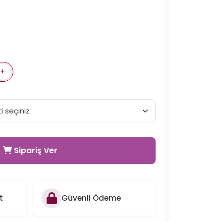
+
Sipariş Ver
t
Güvenli Ödeme