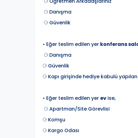
⚆ Öğretmen Arkadaşlarınız
⚆ Danışma
⚆ Güvenlik
• Eğer teslim edilen yer
konferans salo
⚆ Danışma
⚆ Güvenlik
⚆ Kapı girişinde hediye kabulü yapılan
• Eğer teslim edilen yer
ev
ise,
⚆ Apartman/Site Görevlisi
⚆ Komşu
⚆ Kargo Odası