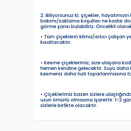
2. Biliyorsunuz ki; çiçekler, hayatımızı
bakımı/saklama koşulları ne kadar doğr
görme şansı bulabiliriz. Öncelikli olar
• Tüm çiçeklerin klima/ısıtıcı çalışan 
kısaltacaktır.
• Kesme çiçeklerimiz, size ulaşana k
hemen kendine gelecektir. Suyu daha iyi
kesmeniz daha hızlı toparlanmasına f
• Çiçeklerimiz bazen sizlere ulaştığın
uzun ömürlü olmasına işarettir. 1-2 gü
sizlerle birlikte olacaktır.