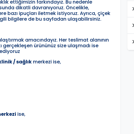
klık ettiğimizin farkındayız. Bu nedenle
usunda dikatli davranıyoruz. Öncelikle,
e bazı ipuçları iletmek istiyoruz. Ayrıca, çiçek
ili bilgilere de bu sayfadan ulaşabilirsiniz.
ere ulaştırmak amacındayız. Her teslimat alanının
atı gerçekleşen ürününüz size ulaşmadı ise
 ediyoruz
linik / sağlık
merkezi ise,
merkezi
ise,