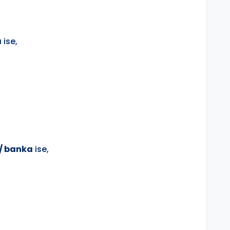
a
ise,
 / banka
ise,