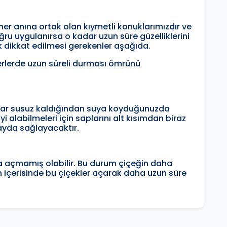
n her anına ortak olan kıymetli konuklarımızdır ve
u uygulanırsa o kadar uzun süre güzelliklerini
ak dikkat edilmesi gerekenler aşağıda.
yerlerde uzun süreli durması ömrünü
adar susuz kaldığından suya koyduğunuzda
 alabilmeleri için saplarını alt kısımdan biraz
ayda sağlayacaktır.
da açmamış olabilir. Bu durum çiçeğin daha
n içerisinde bu çiçekler açarak daha uzun süre