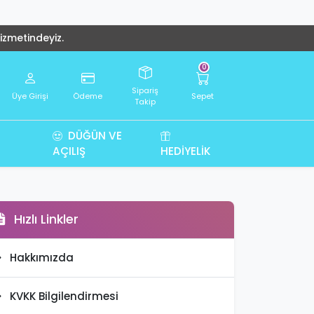
hizmetindeyiz.
0
Sipariş
Üye Girişi
Ödeme
Sepet
Takip
DÜĞÜN VE
AÇILIŞ
HEDIYELIK
Hızlı Linkler
Hakkımızda
KVKK Bilgilendirmesi