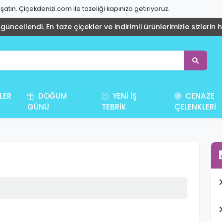
atın. Çiçekdenizi.com ile tazeliği kapınıza getiriyoruz.
üncellendi. En taze çiçekler ve indirimli ürünlerimizle sizlerin 
LER
DOĞUM
YENI İŞ
CENAZE
GÜNÜ
TEBRIK
ÇELENKLERI