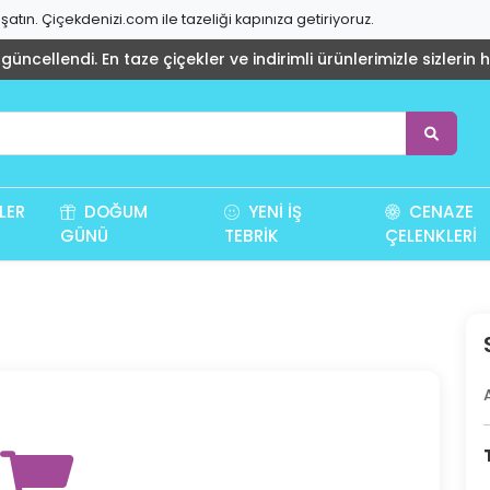
atın. Çiçekdenizi.com ile tazeliği kapınıza getiriyoruz.
üncellendi. En taze çiçekler ve indirimli ürünlerimizle sizlerin 
LER
DOĞUM
YENI İŞ
CENAZE
GÜNÜ
TEBRIK
ÇELENKLERI