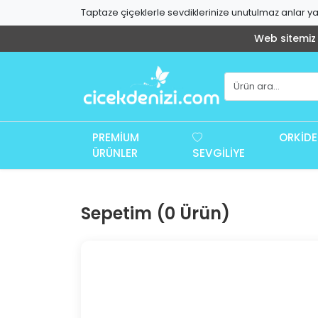
Taptaze çiçeklerle sevdiklerinize unutulmaz anlar yaş
Web sitemiz g
PREMIUM
ORKIDE
ÜRÜNLER
SEVGILIYE
Sepetim (0 Ürün)