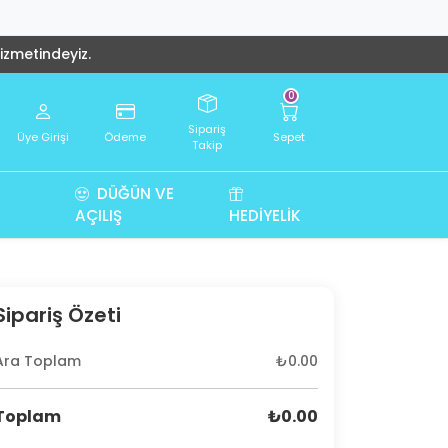
hizmetindeyiz.
0
Sipariş
Üye Girişi
Ödeme
Sepet
Takip
DÜĞÜN VE
AÇILIŞ
HEDIYELIK
Sipariş Özeti
Ara Toplam
₺0.00
Toplam
₺0.00