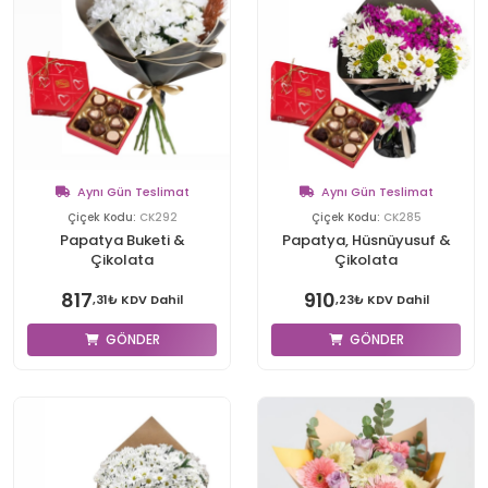
Aynı Gün Teslimat
Aynı Gün Teslimat
Çiçek Kodu:
CK292
Çiçek Kodu:
CK285
Papatya Buketi &
Papatya, Hüsnüyusuf &
Çikolata
Çikolata
817
910
,31₺ KDV Dahil
,23₺ KDV Dahil
GÖNDER
GÖNDER