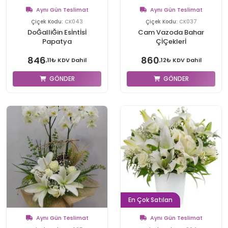
Aynı Gün Teslimat
Aynı Gün Teslimat
Çiçek Kodu:
CK043
Çiçek Kodu:
CK037
DoĞalliĞin Esİntİsİ
Cam Vazoda Bahar
Papatya
ÇİÇeklerİ
846
860
,11₺ KDV Dahil
,12₺ KDV Dahil
GÖNDER
GÖNDER
En Çok Satılan
Aynı Gün Teslimat
Aynı Gün Teslimat