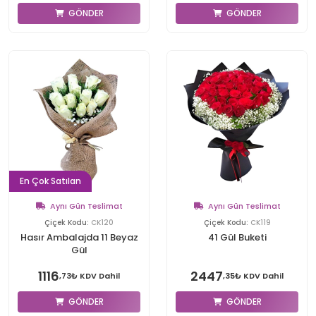
GÖNDER
GÖNDER
En Çok Satılan
Aynı Gün Teslimat
Aynı Gün Teslimat
Çiçek Kodu:
CK120
Çiçek Kodu:
CK119
Hasır Ambalajda 11 Beyaz
41 Gül Buketi
Gül
1116
2447
,73₺ KDV Dahil
,35₺ KDV Dahil
GÖNDER
GÖNDER