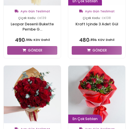
En Çok Satılan
Aynı Gün Teslimat
Aynı Gün Teslimat
Çiçek Kodu:
CK139
Çiçek Kodu:
CK138
Leopar Desenli Bukette
Kraft Içinde 3 Adet Gül
Pembe G...
490
480
,96₺ KDV Dahil
,85₺ KDV Dahil
GÖNDER
GÖNDER
En Çok Satılan