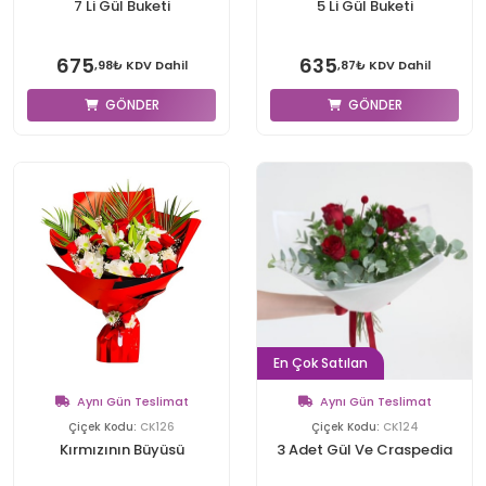
7 Li Gül Buketi
5 Li Gül Buketi
675
635
,98₺ KDV Dahil
,87₺ KDV Dahil
GÖNDER
GÖNDER
En Çok Satılan
Aynı Gün Teslimat
Aynı Gün Teslimat
Çiçek Kodu:
CK126
Çiçek Kodu:
CK124
Kırmızının Büyüsü
3 Adet Gül Ve Craspedia