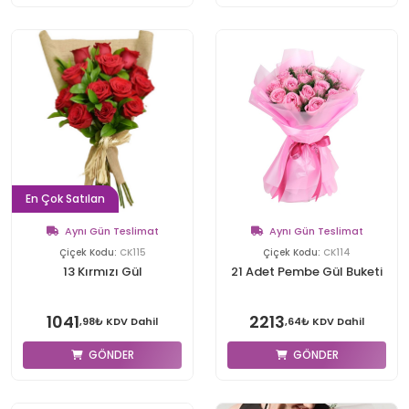
En Çok Satılan
Aynı Gün Teslimat
Aynı Gün Teslimat
Çiçek Kodu:
CK115
Çiçek Kodu:
CK114
13 Kırmızı Gül
21 Adet Pembe Gül Buketi
1041
2213
,98₺ KDV Dahil
,64₺ KDV Dahil
GÖNDER
GÖNDER