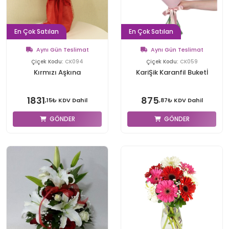
En Çok Satılan
En Çok Satılan
Aynı Gün Teslimat
Aynı Gün Teslimat
Çiçek Kodu:
CK094
Çiçek Kodu:
CK059
Kırmızı Aşkına
KariŞik Karanfil Buketİ
1831
875
,15₺ KDV Dahil
,87₺ KDV Dahil
GÖNDER
GÖNDER