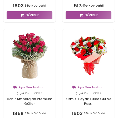
1603
517
,66₺ KDV Dahil
,41₺ KDV Dahil
GÖNDER
GÖNDER
Aynı Gün Teslimat
Aynı Gün Teslimat
Çiçek Kodu:
CK123
Çiçek Kodu:
CK122
Hasır Ambalajda Premium
Kırmızı Beyaz Tülde Gül Ve
Güller
Pap...
1858
1603
,67₺ KDV Dahil
,66₺ KDV Dahil