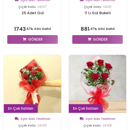
Aynı Gün Teslimat
Aynı Gün Teslimat
Çiçek Kodu:
CK137
Çiçek Kodu:
CK131
25 Adet Gül
11 Li Gül Buketi
1743
881
,57₺ KDV Dahil
,47₺ KDV Dahil
GÖNDER
GÖNDER
En Çok Satılan
En Çok Satılan
Aynı Gün Teslimat
Aynı Gün Teslimat
Çiçek Kodu:
CK130
Çiçek Kodu:
CK128