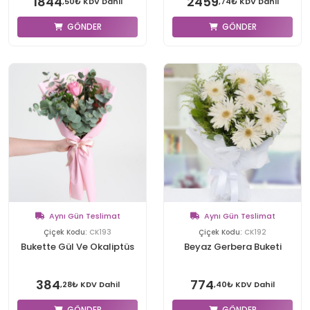
1844
2459
,50₺ KDV Dahil
,74₺ KDV Dahil
GÖNDER
GÖNDER
Aynı Gün Teslimat
Aynı Gün Teslimat
Çiçek Kodu:
CK193
Çiçek Kodu:
CK192
Bukette Gül Ve Okaliptüs
Beyaz Gerbera Buketi
384
774
,28₺ KDV Dahil
,40₺ KDV Dahil
GÖNDER
GÖNDER