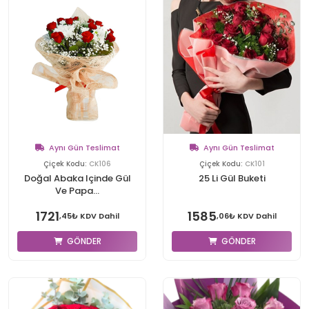
Aynı Gün Teslimat
Aynı Gün Teslimat
Çiçek Kodu:
CK106
Çiçek Kodu:
CK101
Doğal Abaka Içinde Gül
25 Li Gül Buketi
Ve Papa...
1721
1585
,45₺ KDV Dahil
,06₺ KDV Dahil
GÖNDER
GÖNDER