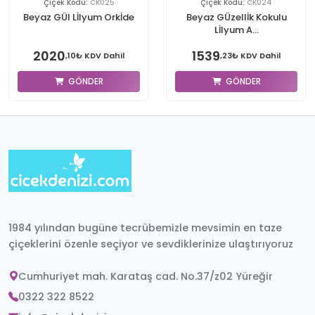
Çiçek Kodu:
CK025
Çiçek Kodu:
CK024
Beyaz GÜl Lİlyum Orkİde
Beyaz GÜzellİk Kokulu
Lİlyum A...
2020
1539
,10₺ KDV Dahil
,23₺ KDV Dahil
GÖNDER
GÖNDER
1984 yılından bugüne tecrübemizle mevsimin en taze
çiçeklerini özenle seçiyor ve sevdiklerinize ulaştırıyoruz
Cumhuriyet mah. Karataş cad. No.37/z02 Yüreğir
0322 322 8522