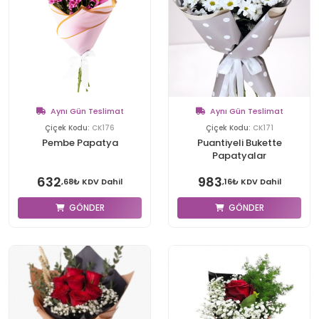
Aynı Gün Teslimat
Aynı Gün Teslimat
Çiçek Kodu:
CK176
Çiçek Kodu:
CK171
Pembe Papatya
Puantiyeli Bukette
Papatyalar
632
983
,68₺ KDV Dahil
,16₺ KDV Dahil
GÖNDER
GÖNDER