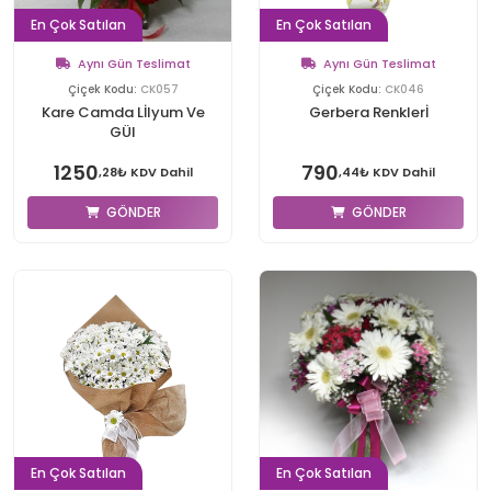
En Çok Satılan
En Çok Satılan
Aynı Gün Teslimat
Aynı Gün Teslimat
Çiçek Kodu:
CK057
Çiçek Kodu:
CK046
Kare Camda Lİlyum Ve
Gerbera Renklerİ
GÜl
1250
790
,28₺ KDV Dahil
,44₺ KDV Dahil
GÖNDER
GÖNDER
En Çok Satılan
En Çok Satılan