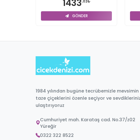
1433
,02₺
GÖNDER
1984 yılından bugüne tecrübemizle mevsimin
taze çiçeklerini özenle seçiyor ve sevdiklerini
ulaştırıyoruz
Cumhuriyet mah. Karataş cad. No.37/z02
Yüreğir
0322 322 8522