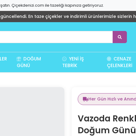
atın. Çiçekdenizi.com ile tazeliği kapınıza getiriyoruz.
üncellendi. En taze çiçekler ve indirimli ürünlerimizle sizlerin 
LER
DOĞUM
YENI İŞ
CENAZE
GÜNÜ
TEBRIK
ÇELENKLERI
Her Gün Hızlı ve Anın
Vazoda Renkl
Doğum Günü 