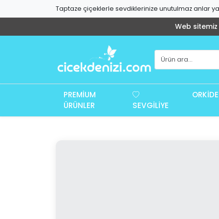
Taptaze çiçeklerle sevdiklerinize unutulmaz anlar yaş
Web sitemiz g
PREMIUM
ORKIDE
ÜRÜNLER
SEVGILIYE