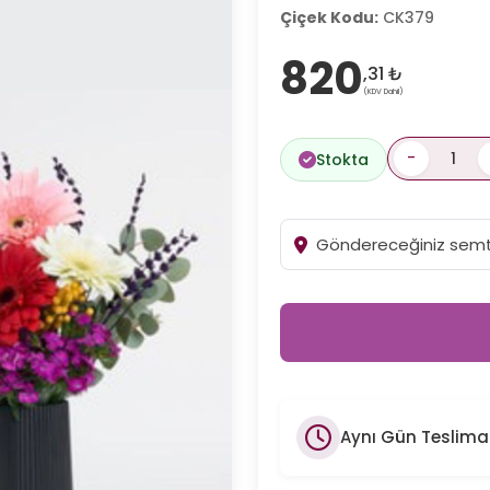
Çiçek Kodu:
CK379
820
,31 ₺
(KDV Dahil)
-
Stokta
Aynı Gün Teslima