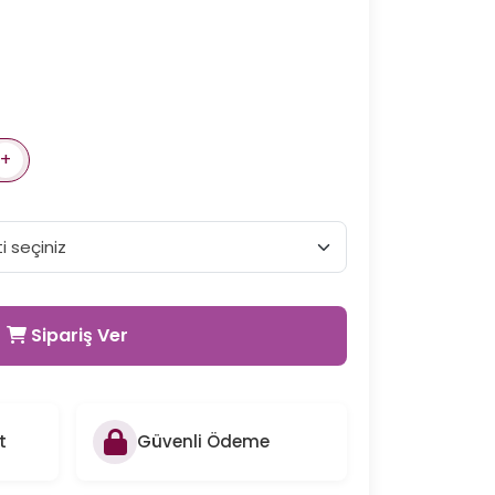
+
Sipariş Ver
t
Güvenli Ödeme