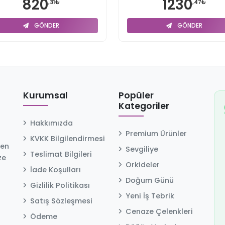
820
1230
,31₺
,47₺
GÖNDER
GÖNDER
Kurumsal
Popüler
Kategoriler
Hakkımızda
Premium Ürünler
KVKK Bilgilendirmesi
 en
Sevgiliye
Teslimat Bilgileri
ze
Orkideler
İade Koşulları
Doğum Günü
Gizlilik Politikası
Yeni İş Tebrik
Satış Sözleşmesi
Cenaze Çelenkleri
Ödeme