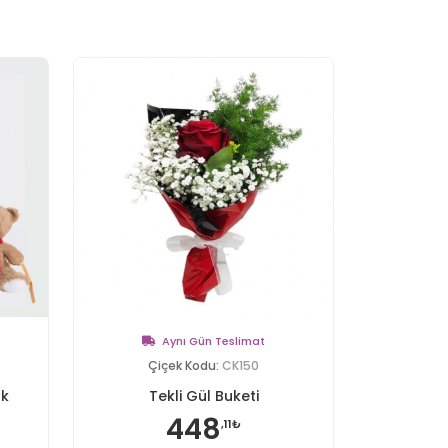
Aynı Gün Teslimat
Çiçek Kodu:
CK150
ak
Tekli Gül Buketi
448
,11₺