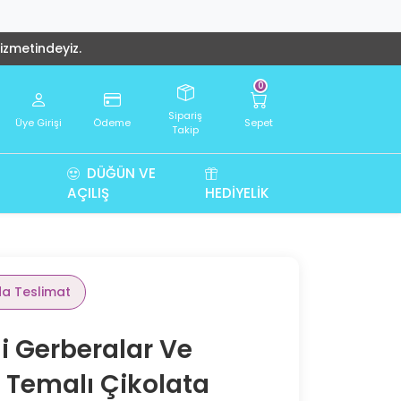
hizmetindeyiz.
0
Sipariş
Üye Girişi
Ödeme
Sepet
Takip
DÜĞÜN VE
AÇILIŞ
HEDIYELIK
da Teslimat
i Gerberalar Ve
Temalı Çikolata