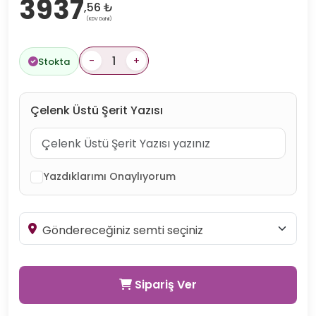
3937
,56 ₺
(KDV Dahil)
-
+
Stokta
Çelenk Üstü Şerit Yazısı
Yazdıklarımı Onaylıyorum
Sipariş Ver