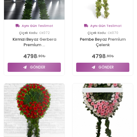
Aynı Gün Teslimat
Aynı Gün Teslimat
Çiçek Kodu:
CK072
Çiçek Kodu:
CK070
Kirmizi Beyaz Gerbera
Pembe Beyaz Premİum
Premİum ...
Çelenk
4798
4798
,90₺
,90₺
GÖNDER
GÖNDER