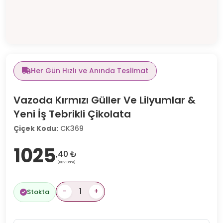
Her Gün Hızlı ve Anında Teslimat
Vazoda Kırmızı Güller Ve Lilyumlar &
Yeni İş Tebrikli Çikolata
Çiçek Kodu:
CK369
1025
,40 ₺
(KDV Dahil)
-
+
Stokta