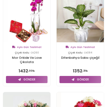
Aynı Gün Teslimat
Aynı Gün Teslimat
Çiçek Kodu:
CK260
Çiçek Kodu:
CK084
Mor Orkide Ve Love
Difenbahya Saksı çiçeğiİ
Çikolata
1432
1352
,00₺
,31₺
GÖNDER
GÖNDER