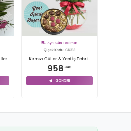
Aynı Gün Teslimat
Çiçek Kodu:
CK313
ller
Kırmızı Güller & Yeni İş Tebri...
958
,34₺
GÖNDER