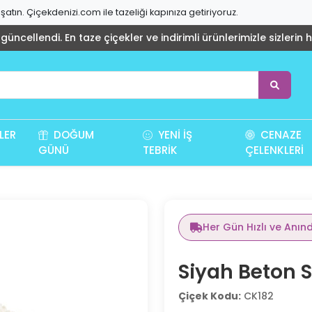
atın. Çiçekdenizi.com ile tazeliği kapınıza getiriyoruz.
üncellendi. En taze çiçekler ve indirimli ürünlerimizle sizlerin 
LER
DOĞUM
YENI İŞ
CENAZE
GÜNÜ
TEBRIK
ÇELENKLERI
Her Gün Hızlı ve Anın
Siyah Beton S
Çiçek Kodu:
CK182