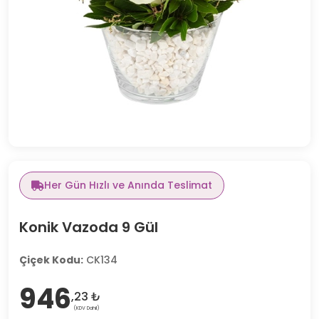
Her Gün Hızlı ve Anında Teslimat
Konik Vazoda 9 Gül
Çiçek Kodu:
CK134
946
,23 ₺
(KDV Dahil)