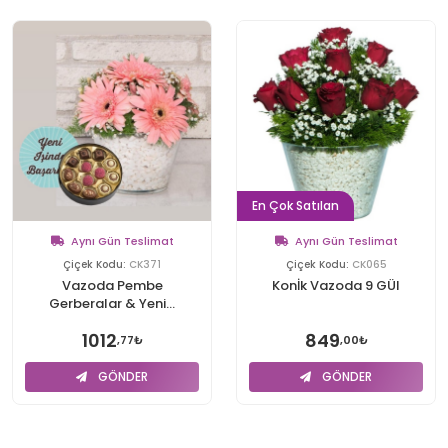
En Çok Satılan
Aynı Gün Teslimat
Aynı Gün Teslimat
Çiçek Kodu:
CK371
Çiçek Kodu:
CK065
Vazoda Pembe
Konİk Vazoda 9 GÜl
Gerberalar & Yeni...
1012
849
,77₺
,00₺
GÖNDER
GÖNDER